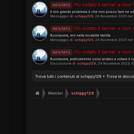
Ho votato il server e non m
RIFIUTATO
Il mio grande problema è che non posso fare ne un t
Messaggio di:
schippy129
,
24 Novembre 2023
nel
Ho votato il server e non m
RIFIUTATO
Buonasera, ero nella modalità Vanilla
Messaggio di:
schippy129
,
24 Novembre 2023
nel
Ho votato il server e non m
RIFIUTATO
Buonasera, praticamente sono andato a votare il v
Discussione di:
schippy129
,
24 Novembre 2023
, 
Trova tutti i contenuti di schippy129
Trova le discu
Membri
schippy129