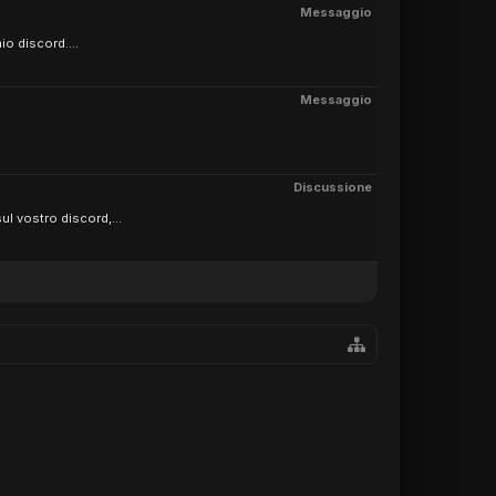
Messaggio
io discord....
Messaggio
Discussione
l vostro discord,...