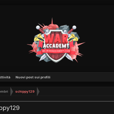
ttività
Nuovi post sui profili
mbri
schippy129
ippy129