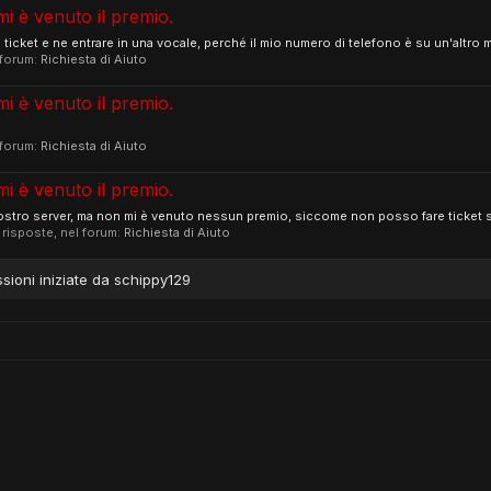
i è venuto il premio.
icket e ne entrare in una vocale, perché il mio numero di telefono è su un'altro m
 forum:
Richiesta di Aiuto
i è venuto il premio.
 forum:
Richiesta di Aiuto
i è venuto il premio.
ostro server, ma non mi è venuto nessun premio, siccome non posso fare ticket su
6 risposte, nel forum:
Richiesta di Aiuto
ssioni iniziate da schippy129