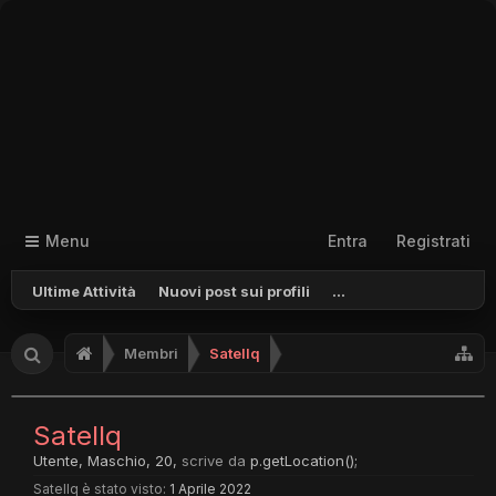
Menu
Entra
Registrati
Ultime Attività
Nuovi post sui profili
...
Membri
Satellq
Satellq
Utente
, Maschio, 20,
scrive da
p.getLocation();
Satellq è stato visto:
1 Aprile 2022