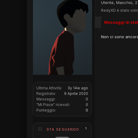
Utente
, Maschio, 2
RedyXD è stato vist
Messaggi di sta
Non ci sono ancora
Ultima Attività:
3y 14w ago
Registrato:
9 Aprile 2020
Messaggi:
0
"Mi Piace" ricevuti:
0
Punteggio:
0
1
STA SEGUENDO