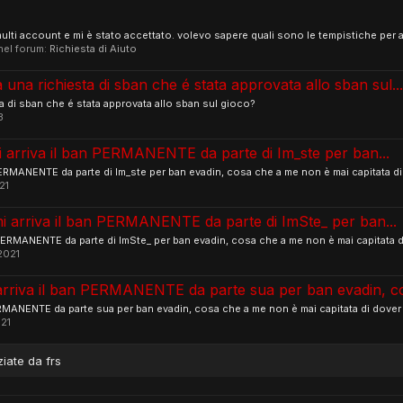
multi account e mi è stato accettato. volevo sapere quali sono le tempistiche per att
 nel forum:
Richiesta di Aiuto
una richiesta di sban che é stata approvata allo sban sul...
 di sban che é stata approvata allo sban sul gioco?
3
i arriva il ban PERMANENTE da parte di Im_ste per ban...
 PERMANENTE da parte di Im_ste per ban evadin, cosa che a me non è mai capitata di d
21
mi arriva il ban PERMANENTE da parte di ImSte_ per ban...
n PERMANENTE da parte di ImSte_ per ban evadin, cosa che a me non è mai capitata di 
2021
 arriva il ban PERMANENTE da parte sua per ban evadin, co
ERMANENTE da parte sua per ban evadin, cosa che a me non è mai capitata di dover fa
21
ziate da frs