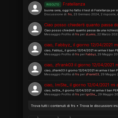
Fratellanza
RISOLTO
buona sera, oggi ho fatto il test di Fratellanza per 
Discussione di:
frs
,
23 Gennaio 2024
, 2 risposte,
Ciao posso chiederti quanto passa da 
Ciao posso chiederti quanto passa da una richiesta
Messaggio Profilo di
frs
per
zLumis
,
22 Marzo 202
ciao, Fabbyz_ il giorno 12/04/2021 m
ciao, Fabbyz_ il giorno 12/04/2021 mi arriva il ban
Messaggio Profilo di
frs
per
Fabbyz
,
29 Maggio 20
ciao, zfrank03 il giorno 12/04/2021 
ciao, zfrank03 il giorno 12/04/2021 mi arriva il ba
Messaggio Profilo di
frs
per
zFrank03
,
29 Maggio 
ciao, ImSte_ il giorno 12/04/2021 mi
ciao, ImSte_ il giorno 12/04/2021 mi arriva il ban P
Messaggio Profilo di
frs
per
IgnSte_
,
29 Maggio 20
Trova tutti i contenuti di frs
Trova le discussioni ini