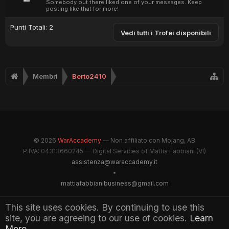
Somebody out there liked one of your messages. Keep
posting like that for more!
Punti Totali: 2
Vedi tutti i Trofei disponibili
Membri
Berto2410
© 2026
WarAccademy
— Non affiliato con Mojang, AB
P.IVA: 04313660245 — Digital Services of Mattia Fabbiani (VI)
assistenza@waraccademy.it
•
mattiafabbianibusiness@gmail.com
@GhostFabbyz
This site uses cookies. By continuing to use this
site, you are agreeing to our use of cookies.
Learn
Maintained by WarAccademy Administrators
More.