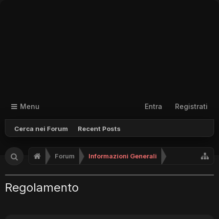
Menu
Entra
Registrati
Cerca nei Forum
Recent Posts
Forum
Informazioni Generali
Regolamento