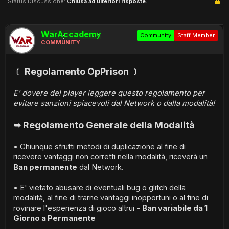
Status Discussione:
Chiusa ad ulteriori risposte.
WarAccademy
Community
Staff Member
COMMUNITY
﹝ Regolamento OpPrison ﹞
E' dovere del player leggere questo regolamento per
evitare sanzioni spiacevoli dal Network o dalla modalità!
➥ Regolamento Generale della Modalità
• Chiunque sfrutti metodi di duplicazione al fine di
ricevere vantaggi non corretti nella modalità, riceverà un
Ban permanente
dal Network.
• E' vietato abusare di eventuali bug o glitch della
modalità, al fine di trarne vantaggi inopportuni o al fine di
rovinare l'esperienza di gioco altrui -
Ban variabile da 1
Giorno a Permanente