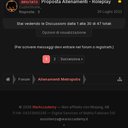
Proposta Allenamenti - Roleplay
RIFIUTATO
CuzImStrafe_
30 Luglio 2022
Risposte:
3
Stai vedendo le Discussioni dalla 1 alla 30 di 47 totali
Opzioni di visualizzazione
(Per scrivere messaggi devi entrare nel forum o registrarti.)
1
2
Successiva >
Forum
Allenamenti Metropolis
© 2026
WarAccademy
— Non affiliato con Mojang, AB
P.IVA: 04313660245 — Digital Services of Mattia Fabbiani (VI)
assistenza@waraccademy.it
•