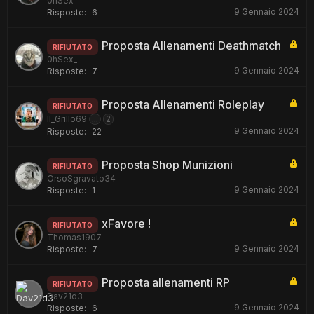
0hSex_
9 Gennaio 2024
Risposte:
6
Proposta Allenamenti Deathmatch
RIFIUTATO
0hSex_
9 Gennaio 2024
Risposte:
7
Proposta Allenamenti Roleplay
RIFIUTATO
Il_Grillo69
...
2
9 Gennaio 2024
Risposte:
22
Proposta Shop Munizioni
RIFIUTATO
OrsoSgravato34
9 Gennaio 2024
Risposte:
1
xFavore !
RIFIUTATO
Thomas1907
9 Gennaio 2024
Risposte:
7
Proposta allenamenti RP
RIFIUTATO
Dav21d3
9 Gennaio 2024
Risposte:
6