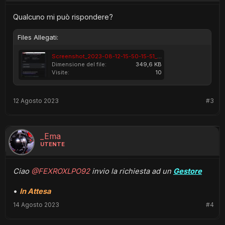
Qualcuno mi può rispondere?
Files Allegati:
Screenshot_2023-08-12-15-50-15-51_e307a3f9df9f380ebaf106e1dc980bb6.jpg
Dimensione del file:
349,6 KB
Visite:
10
12 Agosto 2023
#3
_Ema
UTENTE
Ciao
@FEXROXLPO92
invio la richiesta ad un
Gestore
•
In Attesa
14 Agosto 2023
#4