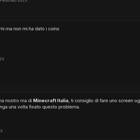
 Febbraio 2023
.
rni ma non mi ha dato i coins
023
ma nostro ma di
Minecraft Italia
, ti consiglio di fare uno screen o
iunga una volta fixato questo problema.
23