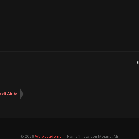
(
 di Aiuto
© 2026
WarAccademy
— Non affiliato con Mojang, AB