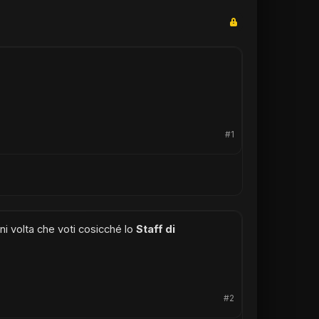
#1
gni volta che voti cosicché lo
Staff di
#2