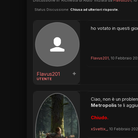
Discussione in '
Richiesta di Aiuto
' iniziata da
Flavus201
,
10
Status Discussione:
Chiusa ad ulteriori risposte.
ho votato in questi gio
Flavus201
,
10 Febbraio 2
Flavus201
UTENTE
Ciao, non è un proble
Metropolis
te li agg
Chiudo.
xSvettix_
,
10 Febbraio 20