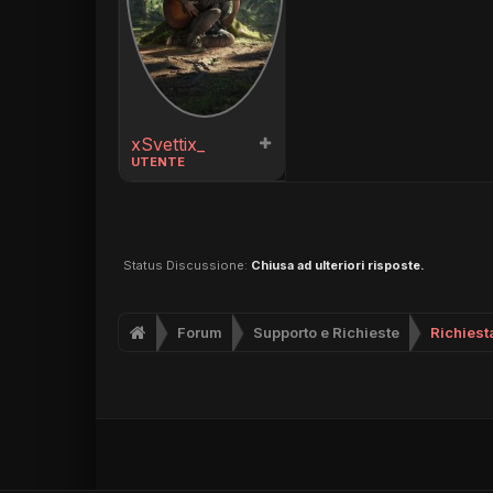
xSvettix_
UTENTE
Status Discussione:
Chiusa ad ulteriori risposte.
Forum
Supporto e Richieste
Richiesta