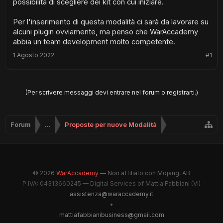
possibilità di scegliere dei kit con cui iniziare.
Per l'inserimento di questa modalità ci sarà da lavorare su
alcuni plugin ovviamente, ma penso che WarAccademy
abbia un team development molto competente.
1 Agosto 2022
#1
(Per scrivere messaggi devi entrare nel forum o registrarti.)
Forum
...
Proposte per nuove Modalità
© 2026
WarAccademy
— Non affiliato con Mojang, AB
P.IVA: 04313660245 — Digital Services of Mattia Fabbiani (VI)
assistenza@waraccademy.it
•
mattiafabbianibusiness@gmail.com