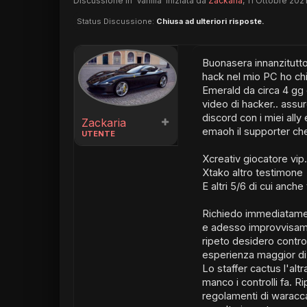
Discussione in '
Vanilla
' iniziata da
Zackaria
,
11 Ottobre 202
Status Discussione:
Chiusa ad ulteriori risposte.
Buonasera innanzitutto 
hack nel mio PC ho chi
Emerald da circa 4 gg
video di hacker.. assu
discord con i miei all
Zackaria
emaoh il supporter che
UTENTE
Xcreativ giocatore vip.
Xtako altro testimone
E altri 5/6 di cui anche
Richiedo immediatament
e adesso improvvisame
ripeto desidero contro
esperienza maggior di
Lo staffer cactus l'al
manco i controlli fa. 
regolamenti di waracca