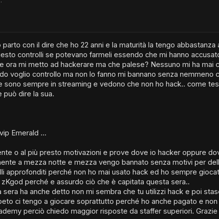
1
.
parto con il dire che ho 22 anni e la maturità la tengo abbastanza a
esto controlli se potevano farmeli essendo che mi hanno accusato d
 e ora mi metto ad hackerare ma che palese? Nessuno mi ha mai c
rdo voglio controllo ma non lo fanno mi bannano senza nemmeno co
y e sono sempre in streaming e vedono che non ho hack.. come testim
 può dire la sua.
 vip Emerald ...
e o al più presto motivazioni e prove dove io hacker oppure dove
nte a mezza notte e mezza vengo bannato senza motivi per delle p
lli approfonditi perché non ho mai usato hack ed ho sempre giocato 
 zKgod perché e assurdo ciò che è capitata questa sera..
tra sera ha anche detto non mi sembra che tu utilizzi hack e poi st
Ripeto ci tengo a giocare soprattutto perché ho anche pagato e non
demy perciò chiedo maggior risposte da staffer superiori. Grazie 