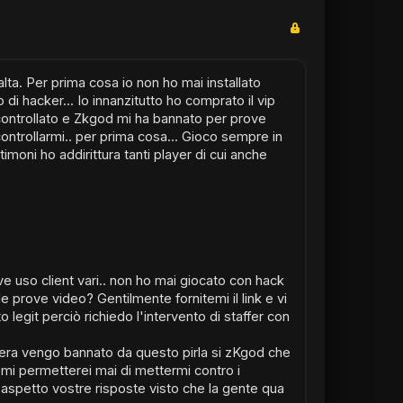
lta. Per prima cosa io non ho mai installato
i hacker... Io innanzitutto ho comprato il vip
ontrollato e Zkgod mi ha bannato per prove
ntrollarmi.. per prima cosa... Gioco sempre in
oni ho addirittura tanti player di cui anche
 uso client vari.. non ho mai giocato con hack
rove video? Gentilmente fornitemi il link e vi
legit perciò richiedo l'intervento di staffer con
asera vengo bannato da questo pirla si zKgod che
 mi permetterei mai di mettermi contro i
aspetto vostre risposte visto che la gente qua