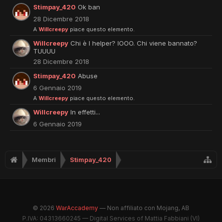
Stimpay_420
Ok ban
28 Dicembre 2018
A
Willcreepy
piace questo elemento.
Willcreepy
Chi è l helper? IOOO. Chi viene bannato?
TUUUU
28 Dicembre 2018
Stimpay_420
Abuse
6 Gennaio 2019
A
Willcreepy
piace questo elemento.
Willcreepy
In effetti...
6 Gennaio 2019
Membri
Stimpay_420
© 2026
WarAccademy
— Non affiliato con Mojang, AB
P.IVA: 04313660245 — Digital Services of Mattia Fabbiani (VI)