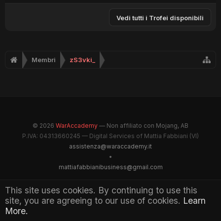
Vedi tutti i Trofei disponibili
Membri
zS3vki_
© 2026
WarAccademy
— Non affiliato con Mojang, AB
P.IVA: 04313660245 — Digital Services of Mattia Fabbiani (VI)
assistenza@waraccademy.it
•
mattiafabbianibusiness@gmail.com
@GhostFabbyz
This site uses cookies. By continuing to use this
site, you are agreeing to our use of cookies.
Learn
Maintained by WarAccademy Administrators
More.