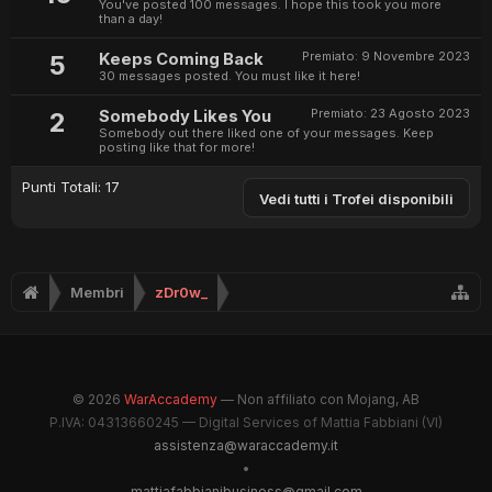
You've posted 100 messages. I hope this took you more
than a day!
Premiato:
9 Novembre 2023
5
Keeps Coming Back
30 messages posted. You must like it here!
Premiato:
23 Agosto 2023
2
Somebody Likes You
Somebody out there liked one of your messages. Keep
posting like that for more!
Punti Totali: 17
Vedi tutti i Trofei disponibili
Membri
zDr0w_
© 2026
WarAccademy
— Non affiliato con Mojang, AB
P.IVA: 04313660245 — Digital Services of Mattia Fabbiani (VI)
assistenza@waraccademy.it
•
mattiafabbianibusiness@gmail.com