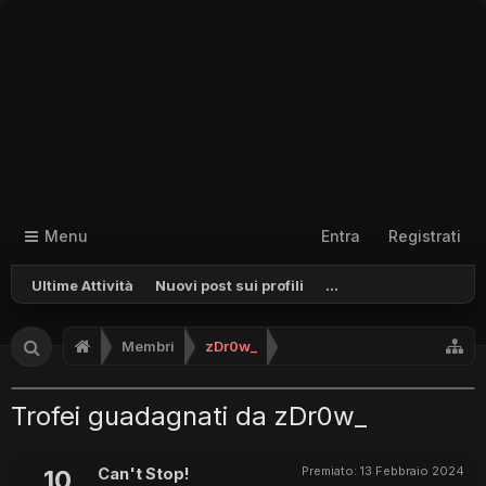
Menu
Entra
Registrati
Ultime Attività
Nuovi post sui profili
...
Membri
zDr0w_
Trofei guadagnati da zDr0w_
Premiato:
13 Febbraio 2024
10
Can't Stop!