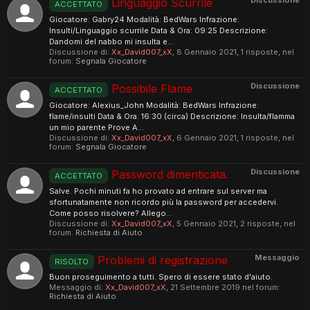
Discussione
Linguaggio Scurrile
ACCETTATO
Giocatore: Gabry24 Modalità: BedWars Infrazione:
Insulti/Linguaggio scurrile Data & Ora: 09:25 Descrizione:
Dandomi del nabbo mi insulta e...
Discussione di:
Xx_David007_xX
,
8 Gennaio 2021
, 1 risposte, nel
forum:
Segnala Giocatore
Discussione
Possibile Flame
ACCETTATO
Giocatore: Alexius_John Modalità: BedWars Infrazione:
flame/insulti Data & Ora: 16:30 (circa) Descrizione: Insulta/flamma
un mio parente Prove A...
Discussione di:
Xx_David007_xX
,
6 Gennaio 2021
, 1 risposte, nel
forum:
Segnala Giocatore
Discussione
Password dimenticata.
ACCETTATO
Salve. Pochi minuti fa ho provato ad entrare sul server ma
sfortunatamente non ricordo più la password per accedervi.
Come posso risolvere? Allego...
Discussione di:
Xx_David007_xX
,
5 Gennaio 2021
, 2 risposte, nel
forum:
Richiesta di Aiuto
Messaggio
Problemi di registrazione
RISOLTO
Buon proseguimento a tutti. Spero di essere stato d'aiuto.
Messaggio di:
Xx_David007_xX
,
21 Settembre 2019
nel forum:
Richiesta di Aiuto