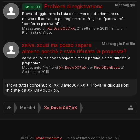
Messaggio
Problemi di registrazione
RISOLTO
Prova ad aggiornare la lista dei server e poi a rientrare sul
network. Il comando per registrarsi è "/register "password"
"conferma password"...
Messaggio di:
Xx_David007_xX
,
21 Settembre 2019
nel forum:
Richiesta di Aiuto
Messaggio Profilo
salve. scusi ma posso sapere
almeno perchè è stata rifiutata la proposta?
salve. scusi ma posso sapere almeno perchè è stata rifiutata la
proposta?
Messaggio Profilo di
Xx_David007_xX
per
PaoloDehBest
,
21
Settembre 2019
Trova tutti i contenuti di Xx_David007_xX
Trova le discussioni
iniziate da Xx_David007_xX
Membri
Xx_David007_xX
© 2026
WarAccademy
— Non affiliato con Mojang, AB