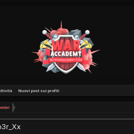
ttività
Nuovi post sui profili
mbri
b3r_Xx