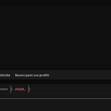
ttività
Nuovi post sui profili
mbri
xDqrk_