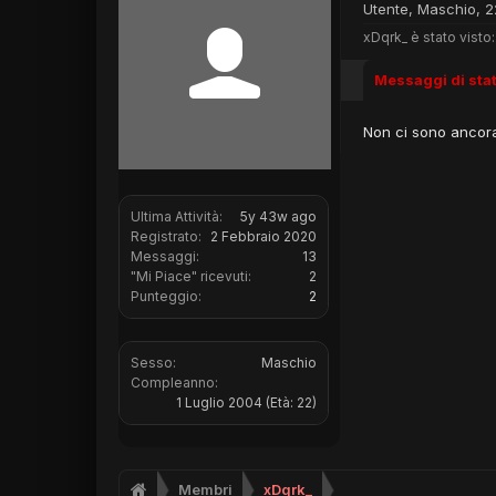
Utente
, Maschio, 2
xDqrk_ è stato visto:
Messaggi di sta
Non ci sono ancora
Ultima Attività:
5y 43w ago
Registrato:
2 Febbraio 2020
Messaggi:
13
"Mi Piace" ricevuti:
2
Punteggio:
2
Sesso:
Maschio
Compleanno:
1 Luglio 2004
(Età: 22)
Membri
xDqrk_