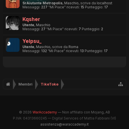
SrAiutante Metropolis
, Maschio,
scrive da
localhost
Messaggi:
227
"Mi Piace" ricevuti:
15
Punteggio:
17
Kqsher
Utente
, Maschio
Messaggi:
27
"Mi Piace" ricevuti:
7
Punteggio:
2
Yelpsu_
Utente
, Maschio,
scrive da
Roma
Messaggi:
132
"Mi Piace" ricevuti:
13
Punteggio:
17
Membri
TikeToke
© 2026
WarAccademy
— Non affiliato con Mojang, AB
P.IVA: 04313660245 — Digital Services of Mattia Fabbiani (VI)
assistenza@waraccademy.it