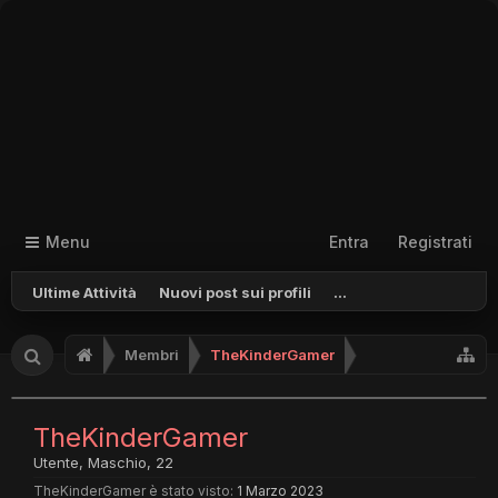
Menu
Entra
Registrati
Ultime Attività
Nuovi post sui profili
...
Membri
TheKinderGamer
TheKinderGamer
Utente
, Maschio, 22
TheKinderGamer è stato visto:
1 Marzo 2023