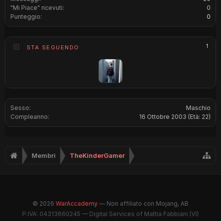
"Mi Piace" ricevuti:
0
Punteggio:
0
1
STA SEGUENDO
Sesso:
Maschio
Compleanno:
16 Ottobre 2003
(Età: 22)
Membri
TheKinderGamer
© 2026
WarAccademy
— Non affiliato con Mojang, AB
P.IVA: 04313660245 — Digital Services of Mattia Fabbiani (VI)