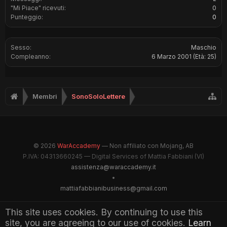
"Mi Piace" ricevuti:
0
Punteggio:
0
Sesso:
Maschio
Compleanno:
6 Marzo 2001
(Età: 25)
Membri
SonoSoloLettere
© 2026
WarAccademy
— Non affiliato con Mojang, AB
P.IVA: 04313660245 — Digital Services of Mattia Fabbiani (VI)
assistenza@waraccademy.it
•
mattiafabbianibusiness@gmail.com
@GhostFabbyz
This site uses cookies. By continuing to use this
site, you are agreeing to our use of cookies.
Learn
Maintained by WarAccademy Administrators