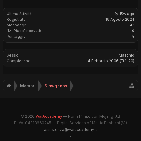
Ultima Attività:
1y 15w ago
Registrato:
19 Agosto 2024
Messaggi:
42
"Mi Piace" ricevuti:
0
Punteggio:
5
Sesso:
Maschio
Compleanno:
14 Febbraio 2006
(Età: 20)
Membri
Slowqness
© 2026
WarAccademy
— Non affiliato con Mojang, AB
P.IVA: 04313660245 — Digital Services of Mattia Fabbiani (VI)
assistenza@waraccademy.it
•