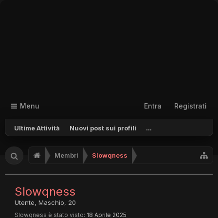
Menu
Entra
Registrati
Ultime Attività
Nuovi post sui profili
...
Membri
Slowqness
Slowqness
Utente
, Maschio, 20
Slowqness è stato visto:
18 Aprile 2025