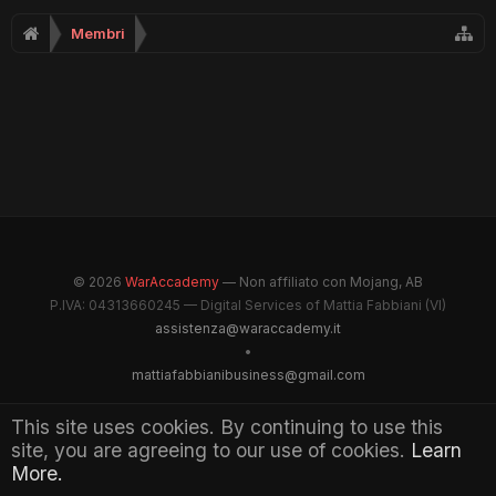
Membri
© 2026
WarAccademy
— Non affiliato con Mojang, AB
P.IVA: 04313660245 — Digital Services of Mattia Fabbiani (VI)
assistenza@waraccademy.it
•
mattiafabbianibusiness@gmail.com
@GhostFabbyz
This site uses cookies. By continuing to use this
site, you are agreeing to our use of cookies.
Learn
Maintained by WarAccademy Administrators
More.