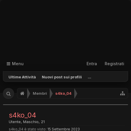
Menu
Entra
Registrati
Ultime Attività
Nuovi post sui profili
...
Membri
s4ko_04
s4ko_04
Utente
, Maschio, 21
s4ko_04 è stato visto:
15 Settembre 2023