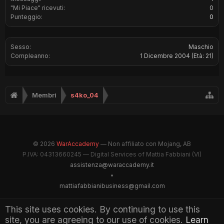
"Mi Piace" ricevuti:
0
Punteggio:
0
Sesso:
Maschio
Compleanno:
1 Dicembre 2004
(Età: 21)
Membri
s4ko_04
© 2026
WarAccademy
— Non affiliato con Mojang, AB
P.IVA: 04313660245 — Digital Services of Mattia Fabbiani (VI)
assistenza@waraccademy.it
•
mattiafabbianibusiness@gmail.com
@GhostFabbyz
This site uses cookies. By continuing to use this
site, you are agreeing to our use of cookies.
Learn
Maintained by WarAccademy Administrators