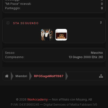
"Mi Piace" ricevuti:
0
Punteggio:
0
2
STA SEGUENDO
Sesso:
Maschio
Compleanno:
13 Giugno 2000
(Età: 26)
Membri
RPGSageWolf1987
© 2026
WarAccademy
— Non affiliato con Mojang, AB
P.IVA: 04313660245 — Digital Services of Mattia Fabbiani (VI)