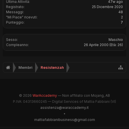
Ultima Attività:
47w ago
Registrato:
25 Dicembre 2020
Messaggi:
48
"Mi Piace" ricevuti:
2
Punteggio:
7
Sesso:
Maschio
Compleanno:
26 Aprile 2000
(Età: 26)
Membri
Resistenzah
© 2026
WarAccademy
— Non affiliato con Mojang, AB
P.IVA: 04313660245 — Digital Services of Mattia Fabbiani (VI)
assistenza@waraccademy.it
•
mattiafabbianibusiness@gmail.com