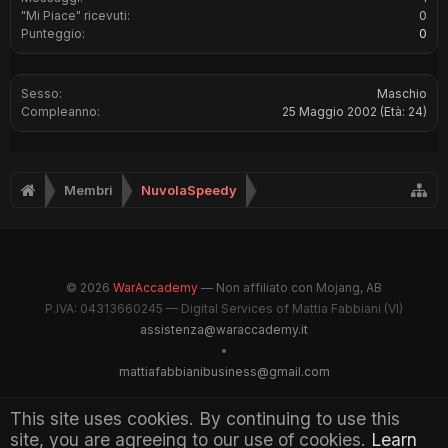
"Mi Piace" ricevuti:
0
Punteggio:
0
Sesso:
Maschio
Compleanno:
25 Maggio 2002
(Età: 24)
Membri
NuvolaSpeedy
© 2026
WarAccademy
— Non affiliato con Mojang, AB
P.IVA: 04313660245 — Digital Services of Mattia Fabbiani (VI)
assistenza@waraccademy.it
•
mattiafabbianibusiness@gmail.com
@GhostFabbyz
This site uses cookies. By continuing to use this
site, you are agreeing to our use of cookies.
Learn
Maintained by WarAccademy Administrators