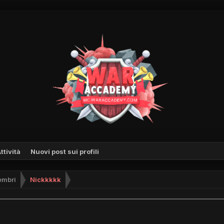
ttività
Nuovi post sui profili
mbri
Nickkkkk