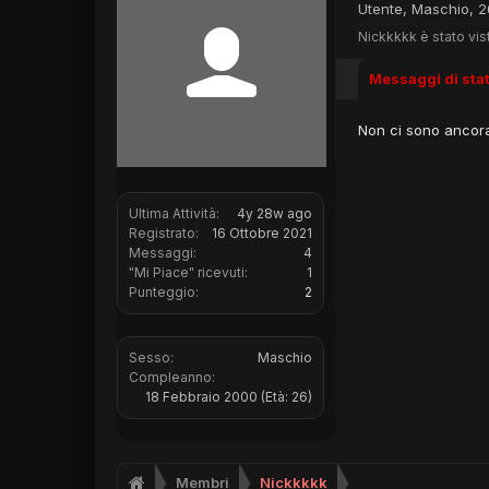
Utente
, Maschio, 2
Nickkkkk è stato vis
Messaggi di sta
Non ci sono ancora
Ultima Attività:
4y 28w ago
Registrato:
16 Ottobre 2021
Messaggi:
4
"Mi Piace" ricevuti:
1
Punteggio:
2
Sesso:
Maschio
Compleanno:
18 Febbraio 2000
(Età: 26)
Membri
Nickkkkk