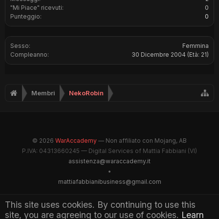
"Mi Piace" ricevuti:
0
Punteggio:
0
Sesso:
Femmina
Compleanno:
30 Dicembre 2004
(Età: 21)
Membri
NekoRobin
© 2026
WarAccademy
— Non affiliato con Mojang, AB
P.IVA: 04313660245 — Digital Services of Mattia Fabbiani (VI)
assistenza@waraccademy.it
•
mattiafabbianibusiness@gmail.com
@GhostFabbyz
This site uses cookies. By continuing to use this
site, you are agreeing to our use of cookies.
Learn
Maintained by WarAccademy Administrators