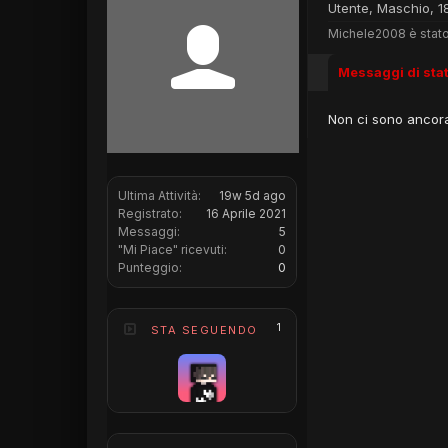
Utente
, Maschio, 1
Michele2008 è stato
Messaggi di sta
Non ci sono ancora
Ultima Attività:
19w 5d ago
Registrato:
16 Aprile 2021
Messaggi:
5
"Mi Piace" ricevuti:
0
Punteggio:
0
1
STA SEGUENDO