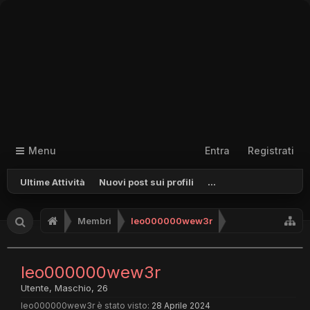
Menu
Entra
Registrati
Ultime Attività
Nuovi post sui profili
...
Membri
leo000000wew3r
leo000000wew3r
Utente
, Maschio, 26
leo000000wew3r è stato visto:
28 Aprile 2024