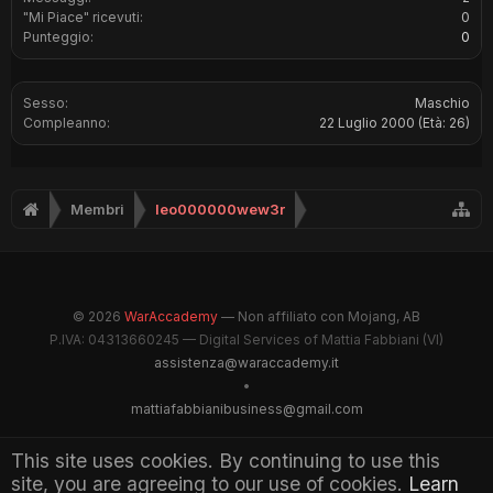
"Mi Piace" ricevuti:
0
Punteggio:
0
Sesso:
Maschio
Compleanno:
22 Luglio 2000
(Età: 26)
Membri
leo000000wew3r
© 2026
WarAccademy
— Non affiliato con Mojang, AB
P.IVA: 04313660245 — Digital Services of Mattia Fabbiani (VI)
assistenza@waraccademy.it
•
mattiafabbianibusiness@gmail.com
@GhostFabbyz
This site uses cookies. By continuing to use this
site, you are agreeing to our use of cookies.
Learn
Maintained by WarAccademy Administrators