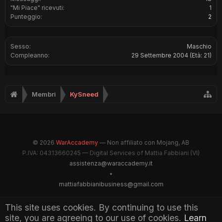
"Mi Piace" ricevuti:
1
Punteggio:
2
Sesso:
Maschio
Compleanno:
29 Settembre 2004
(Età: 21)
Membri
KySneed
© 2026
WarAccademy
— Non affiliato con Mojang, AB
P.IVA: 04313660245 — Digital Services of Mattia Fabbiani (VI)
assistenza@waraccademy.it
•
mattiafabbianibusiness@gmail.com
@GhostFabbyz
This site uses cookies. By continuing to use this
site, you are agreeing to our use of cookies.
Learn
Maintained by WarAccademy Administrators