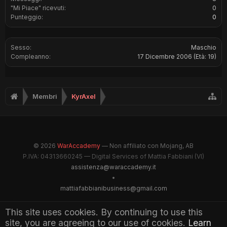
"Mi Piace" ricevuti:
0
Punteggio:
0
Sesso:
Maschio
Compleanno:
17 Dicembre 2006
(Età: 19)
Membri
KyrAxel
© 2026
WarAccademy
— Non affiliato con Mojang, AB
P.IVA: 04313660245 — Digital Services of Mattia Fabbiani (VI)
assistenza@waraccademy.it
•
mattiafabbianibusiness@gmail.com
@GhostFabbyz
This site uses cookies. By continuing to use this
site, you are agreeing to our use of cookies.
Learn
Maintained by WarAccademy Administrators