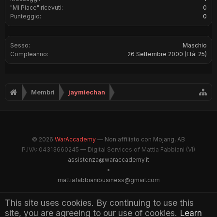
"Mi Piace" ricevuti:
0
Punteggio:
0
Sesso:
Maschio
Compleanno:
26 Settembre 2000
(Età: 25)
Membri
jaymiechan
© 2026
WarAccademy
— Non affiliato con Mojang, AB
P.IVA: 04313660245 — Digital Services of Mattia Fabbiani (VI)
assistenza@waraccademy.it
•
mattiafabbianibusiness@gmail.com
@GhostFabbyz
This site uses cookies. By continuing to use this
site, you are agreeing to our use of cookies.
Learn
Maintained by WarAccademy Administrators