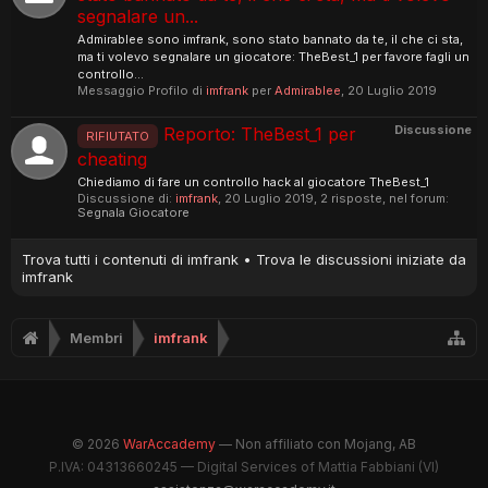
segnalare un...
Admirablee sono imfrank, sono stato bannato da te, il che ci sta,
ma ti volevo segnalare un giocatore: TheBest_1 per favore fagli un
controllo...
Messaggio Profilo di
imfrank
per
Admirablee
,
20 Luglio 2019
Discussione
Reporto: TheBest_1 per
RIFIUTATO
cheating
Chiediamo di fare un controllo hack al giocatore TheBest_1
Discussione di:
imfrank
,
20 Luglio 2019
, 2 risposte, nel forum:
Segnala Giocatore
Trova tutti i contenuti di imfrank
Trova le discussioni iniziate da
imfrank
Membri
imfrank
© 2026
WarAccademy
— Non affiliato con Mojang, AB
P.IVA: 04313660245 — Digital Services of Mattia Fabbiani (VI)