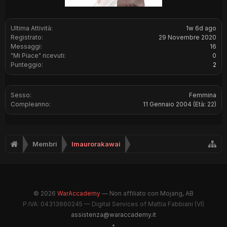
Ultima Attività:
1w 6d ago
Registrato:
29 Novembre 2020
Messaggi:
16
"Mi Piace" ricevuti:
0
Punteggio:
2
Sesso:
Femmina
Compleanno:
11 Gennaio 2004
(Età: 22)
Membri
Imaurorakawai
© 2026
WarAccademy
— Non affiliato con Mojang, AB
P.IVA: 04313660245 — Digital Services of Mattia Fabbiani (VI)
assistenza@waraccademy.it
•