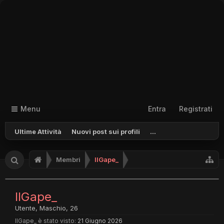
Menu
Entra
Registrati
Ultime Attività
Nuovi post sui profili
...
Membri
IlGape_
IlGape_
Utente
, Maschio, 26
IlGape_ è stato visto:
21 Giugno 2026