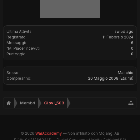
Ultima Attività:
2w 5d ago
Registrato:
11 Febbraio 2024
Messaggi:
6
"Mi Piace" ricevuti:
0
Punteggio:
0
Sesso:
Maschio
Compleanno:
20 Maggio 2008
(Età: 18)
Membri
Giovi_503
© 2026
WarAccademy
— Non affiliato con Mojang, AB
P.IVA: 04313660245 — Digital Services of Mattia Fabbiani (VI)