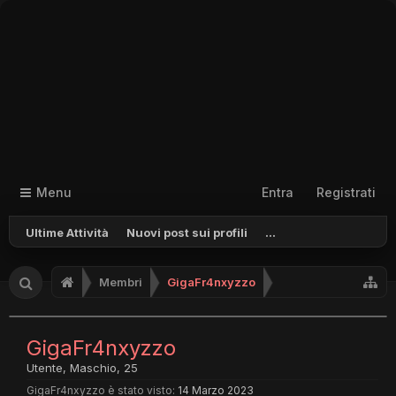
Menu
Entra
Registrati
Ultime Attività
Nuovi post sui profili
...
Membri
GigaFr4nxyzzo
GigaFr4nxyzzo
Utente
, Maschio, 25
GigaFr4nxyzzo è stato visto:
14 Marzo 2023