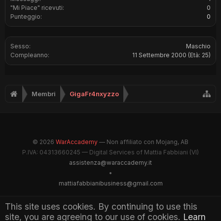
"Mi Piace" ricevuti:
0
Punteggio:
0
Sesso:
Maschio
Compleanno:
11 Settembre 2000
(Età: 25)
Membri
GigaFr4nxyzzo
© 2026
WarAccademy
— Non affiliato con Mojang, AB
P.IVA: 04313660245 — Digital Services of Mattia Fabbiani (VI)
assistenza@waraccademy.it
•
mattiafabbianibusiness@gmail.com
@GhostFabbyz
This site uses cookies. By continuing to use this
site, you are agreeing to our use of cookies.
Learn
Maintained by WarAccademy Administrators