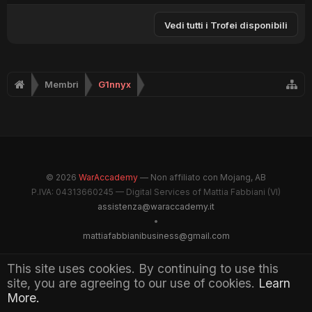
Vedi tutti i Trofei disponibili
Membri
G1nnyx
© 2026
WarAccademy
— Non affiliato con Mojang, AB
P.IVA: 04313660245 — Digital Services of Mattia Fabbiani (VI)
assistenza@waraccademy.it
•
mattiafabbianibusiness@gmail.com
@GhostFabbyz
This site uses cookies. By continuing to use this
site, you are agreeing to our use of cookies.
Learn
Maintained by WarAccademy Administrators
More.