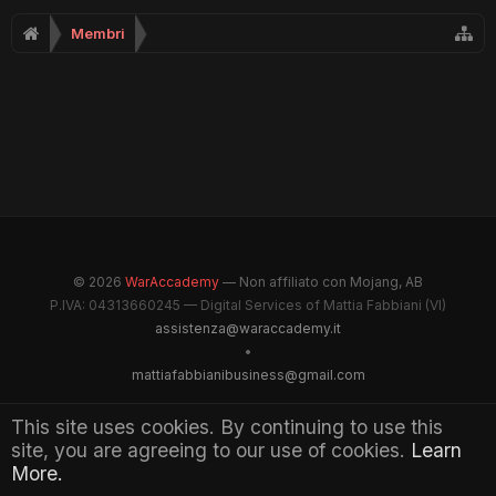
Membri
© 2026
WarAccademy
— Non affiliato con Mojang, AB
P.IVA: 04313660245 — Digital Services of Mattia Fabbiani (VI)
assistenza@waraccademy.it
•
mattiafabbianibusiness@gmail.com
@GhostFabbyz
This site uses cookies. By continuing to use this
site, you are agreeing to our use of cookies.
Learn
Maintained by WarAccademy Administrators
More.