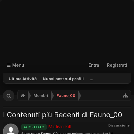
Menu
Entra
Registrati
Ultime Attività
Nuovi post sui profili
...
Membri
Fauno_00
I Contenuti più Recenti di Fauno_00
Discussione
Motivo kill
ACCETTATO
Salve sono Fauno_00 in game volevo sapere motivo kill