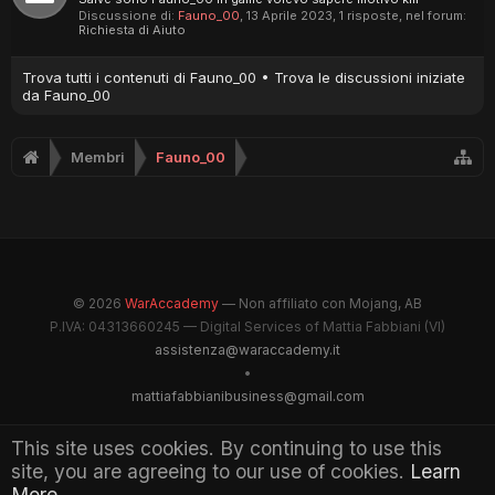
Discussione di:
Fauno_00
,
13 Aprile 2023
, 1 risposte, nel forum:
Richiesta di Aiuto
Trova tutti i contenuti di Fauno_00
Trova le discussioni iniziate
da Fauno_00
Membri
Fauno_00
© 2026
WarAccademy
— Non affiliato con Mojang, AB
P.IVA: 04313660245 — Digital Services of Mattia Fabbiani (VI)
assistenza@waraccademy.it
•
mattiafabbianibusiness@gmail.com
@GhostFabbyz
This site uses cookies. By continuing to use this
site, you are agreeing to our use of cookies.
Learn
Maintained by WarAccademy Administrators
More.