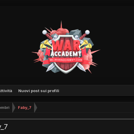
ttività
Nuovi post sui profili
mbri
Faby_7
y_7