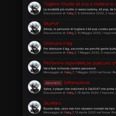
Togliere l'inutile kit pvp e mettere lo
La modalità più inutile ci waraccademy, kit pvp, da 
Discussione di:
Faby_7
,
8 Settembre 2020
, 2 risp
SkyPvP
Allora, io penserei di togliere il kit pvp combo pe
Discussione di:
Faby_7
,
10 Maggio 2020
, 1 rispost
Diminuire il lag
Per diminuire il lag, secondo me perchè gente butta 
Discussione di:
Faby_7
,
7 Maggio 2020
, 0 risposte
Perfavore rispondete,se qualcuno c
Vai a fare richiesta cambio password
Messaggio di:
Faby_7
,
7 Maggio 2020
nel forum:
Ri
Diffamazione
RIFIUTATO
Salve, il player che indicherò è Cla3047 che prima i
Discussione di:
Faby_7
,
16 Aprile 2020
, 1 risposte,
SkyWars
Buona idea, caso mai non skywars normali ma tipo
Messaggio di:
Faby_7
,
13 Aprile 2020
nel forum:
Pr