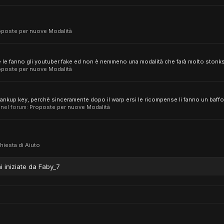
oposte per nuove Modalità
 le fanno gli youtuber fake ed non è nemmeno una modalità che farà molto stonks 
oposte per nuove Modalità
nkup key, perchè sinceramente dopo il warp ersi le ricompense li fanno un baffo.
, nel forum:
Proposte per nuove Modalità
hiesta di Aiuto
i iniziate da Faby_7