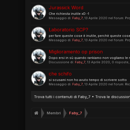
Jurassick Word
Che richiesta inutile xD -1
Messaggio di:
Faby_7
,
13 Aprile 2020
nel forum:
Pr
Laboratorio SCP?
per fare queste cose è inutile, perchè queste cose
Messaggio di:
Faby_7
,
13 Aprile 2020
nel forum:
Pr
Miglioramento op prison
Dopo ersi in sù quando rankiamo non vogliamo le ra
Discussione di:
Faby_7
,
13 Aprile 2020
, 0 risposte
che schifo
si scusami non ho avuto tempo di scrivere sotto
Messaggio di:
Faby_7
,
13 Aprile 2020
nel forum:
Ric
Trova tutti i contenuti di Faby_7
Trova le discussion
Membri
Faby_7