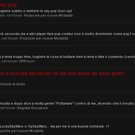
 sky pvp
togliere subito e mettere lo sky pvp (non op)
oste, nel forum:
Proposte per nuove Modalità
rchè secondo me e altri player fare pvp combo non è molto divertente come pvp,1 vo
e, nel forum:
Proposte per nuove Modalità
a terra troppi item, togliete la cosa di buttare item a terra e fate il comando /cest
, nel forum:
OPPrison
he si occupa del server mi da una mano ne sono grato
chiesta di Aiuto
nsulta e dopo dice a molta gente "Puttanate" contro di me, dicendo che li insulto. 
 nel forum:
Segnala Giocatore
 LuckySkyWars o OpSkyWars... ma per me è una buona richiesta. +1
oposte per nuove Modalità