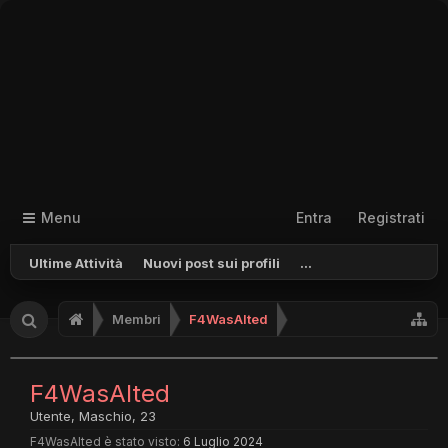
Menu
Entra
Registrati
Ultime Attività
Nuovi post sui profili
...
Membri
F4WasAlted
F4WasAlted
Utente
, Maschio, 23
F4WasAlted è stato visto:
6 Luglio 2024