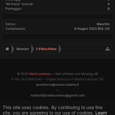
"Mi Piace" ricevuti:
0
Punteggio:
0
Sesso:
Maschio
Compleanno:
9 Giugno 2003
(Età: 23)
Membri
F4WasAlted
© 2026
WarAccademy
— Non affiliato con Mojang, AB
P.IVA: 04313660245 — Digital Services of Mattia Fabbiani (VI)
assistenza@waraccademy.it
•
mattiafabbianibusiness@gmail.com
@GhostFabbyz
This site uses cookies. By continuing to use this
site, you are agreeing to our use of cookies.
Learn
Maintained by WarAccademy Administrators