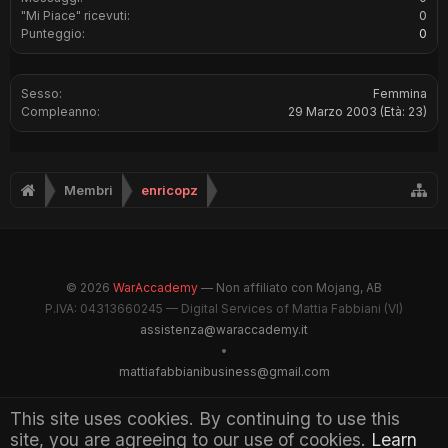
"Mi Piace" ricevuti:
0
Punteggio:
0
Sesso:
Femmina
Compleanno:
29 Marzo 2003
(Età: 23)
Membri
enricopz
© 2026
WarAccademy
— Non affiliato con Mojang, AB
P.IVA: 04313660245 — Digital Services of Mattia Fabbiani (VI)
assistenza@waraccademy.it
•
mattiafabbianibusiness@gmail.com
@GhostFabbyz
This site uses cookies. By continuing to use this
site, you are agreeing to our use of cookies.
Learn
Maintained by WarAccademy Administrators