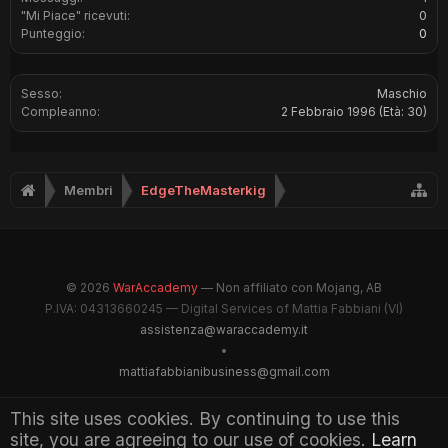
"Mi Piace" ricevuti:
0
Punteggio:
0
Sesso:
Maschio
Compleanno:
2 Febbraio 1996
(Età: 30)
Membri
EdgeTheMasterkig
© 2026
WarAccademy
— Non affiliato con Mojang, AB
P.IVA: 04313660245 — Digital Services of Mattia Fabbiani (VI)
assistenza@waraccademy.it
•
mattiafabbianibusiness@gmail.com
@GhostFabbyz
This site uses cookies. By continuing to use this
site, you are agreeing to our use of cookies.
Learn
Maintained by WarAccademy Administrators