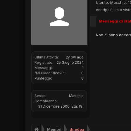
Utente
, Maschio, 1
dnedpa è stato visto
Messaggi di sta
Non ci sono ancora
Ultima Attività:
2y 6w ago
Registrato:
25 Giugno 2024
Messaggi:
1
"Mi Piace" ricevuti:
0
Punteggio:
0
Sesso:
Maschio
Compleanno:
31 Dicembre 2006
(Età: 19)
Membri
dnedpa