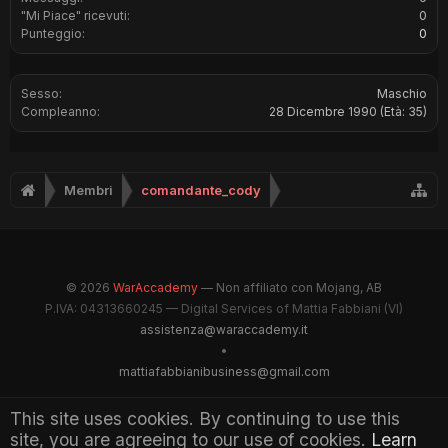
"Mi Piace" ricevuti:
0
Punteggio:
0
Sesso:
Maschio
Compleanno:
28 Dicembre 1990
(Età: 35)
Membri
comandante_cody
© 2026
WarAccademy
— Non affiliato con Mojang, AB
P.IVA: 04313660245 — Digital Services of Mattia Fabbiani (VI)
assistenza@waraccademy.it
•
mattiafabbianibusiness@gmail.com
@GhostFabbyz
This site uses cookies. By continuing to use this
site, you are agreeing to our use of cookies.
Learn
Maintained by WarAccademy Administrators