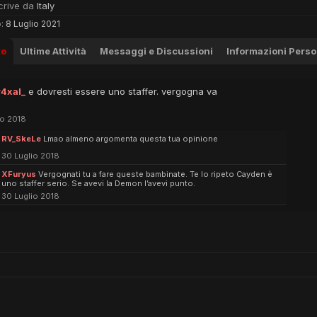
crive da
Italy
:
8 Luglio 2021
to
Ultime Attività
Messaggi e Discussioni
Informazioni Perso
4xal_
e dovresti essere uno staffer. vergogna va
io 2018
RV_SkeLe
Lmao almeno argomenta questa tua opinione
30 Luglio 2018
XFuryus
Vergognati tu a fare queste bambinate. Te lo ripeto Cayden è
uno staffer serio. Se avevi la Demon l’avevi punto.
30 Luglio 2018