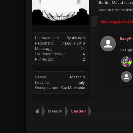
Utente
, Maschio,
s
Cayden è stato visto
Messaggi di sta
Ultima Attività:
5y 4w ago
EasyFr
Registrato:
7 Luglio 2018
Messaggi:
24
29 Lugl
"Mi Piace" ricevuti:
4
Punteggio:
2
Sesso:
Maschio
Località:
Italy
Occupazione:
Car Mechanic
Membri
Cayden