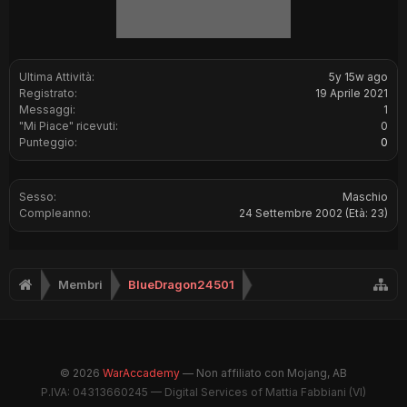
Ultima Attività:
5y 15w ago
Registrato:
19 Aprile 2021
Messaggi:
1
"Mi Piace" ricevuti:
0
Punteggio:
0
Sesso:
Maschio
Compleanno:
24 Settembre 2002
(Età: 23)
Membri
BlueDragon24501
© 2026
WarAccademy
— Non affiliato con Mojang, AB
P.IVA: 04313660245 — Digital Services of Mattia Fabbiani (VI)